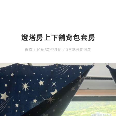
關於我們
民宿/房型介紹
潛
燈塔房上下舖背包套房
首頁
/
民宿/房型介紹
/
3F燈塔背包房