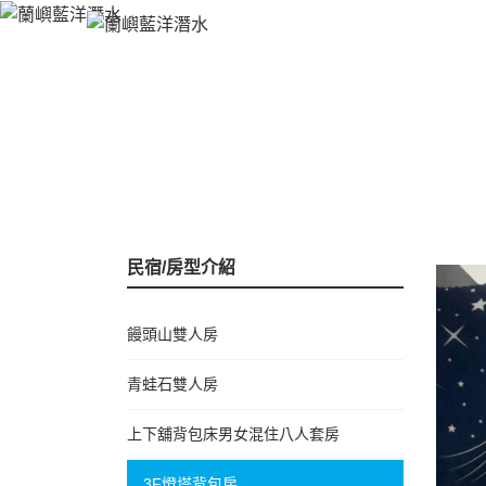
民宿/房型介紹
饅頭山雙人房
青蛙石雙人房
上下舖背包床男女混住八人套房
3F燈塔背包房