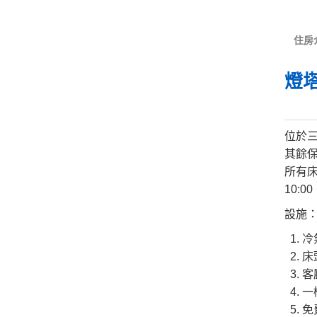
住房
燈
位於
其餘
所有床
10:
​設施
冷
床
客
​
免