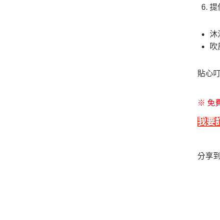
提
沐
吹
​貼
※ 免
我要
分享