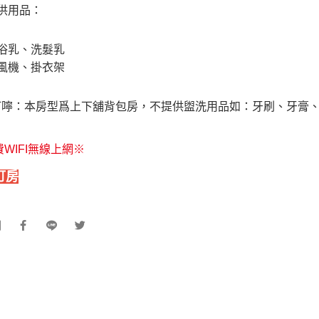
供用品​：
浴乳、洗髮乳
風機、掛衣架
心叮嚀：本房型爲上下舖背包房，不提供盥洗用品如：牙刷、牙膏
費WIFI無線上網
※
訂房
到