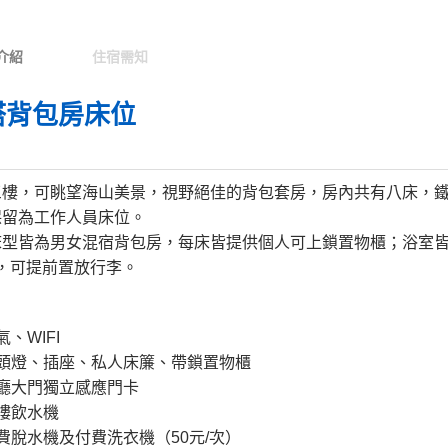
介紹
住宿需知
塔背包房床位
三樓，可眺望海山美景，視野絕佳的背包套房，房內共有八床，鐵
保留為工作人員床位。
型皆為男女混宿背包房，每床皆提供個人可上鎖置物櫃；浴室皆為
00，可提前置放行李。
：
氣、WIFI
頭燈、插座、私人床簾、
帶鎖置物櫃
廳大門獨立感應門卡
一樓飲水機
費脫水機及付費洗衣機（50元/次）